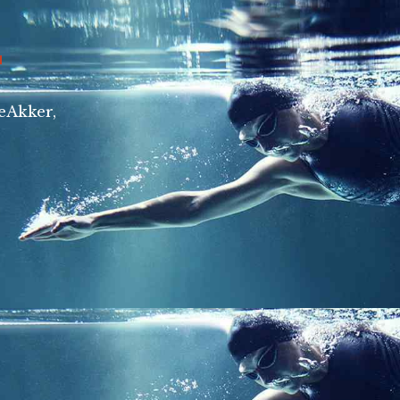
r
eAkker,