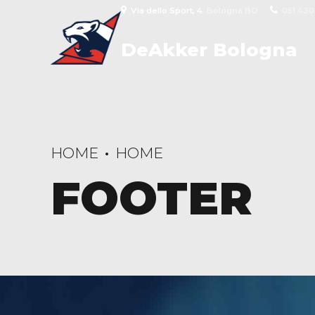
Via dello Sport, 4
Bologna BO
051 43
DeAkker Bologna
HOME
HOME
FOOTER