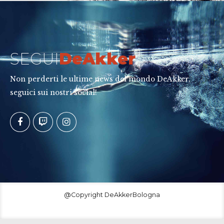
SEGUI
DeAkker
Non perderti le ultime news del mondo DeAkker,
seguici sui nostri social!
@Copyright DeAkkerBologna