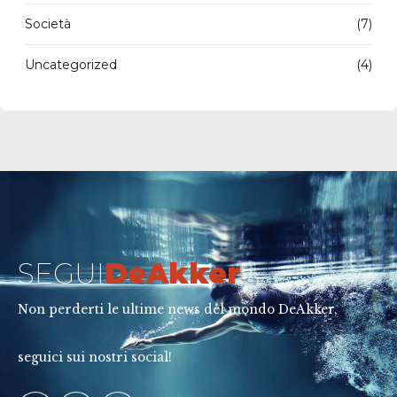
Società
(7)
Uncategorized
(4)
SEGUI
DeAkker
Non perderti le ultime news del mondo DeAkker,
seguici sui nostri social!