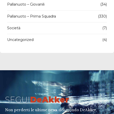
Pallanuoto – Giovanili
(34)
Pallanuoto – Prima Squadra
(330)
Società
(7)
Uncategorized
(4)
SEGUI
DeAkker
Non perderti le ultime news del mondo DeAkker,