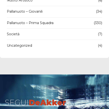
Nuoto Artistico
(6)
Pallanuoto – Giovanili
(34)
Pallanuoto – Prima Squadra
(330)
Società
(7)
Uncategorized
(4)
SEGUI
DeAkker