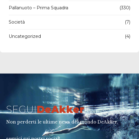
Pallanuoto – Prima Squadra
(330)
Società
(7)
Uncategorized
(4)
SEGUI
DeAkker
Non perderti le ultime news del mondo DeAkker,
seguici sui nostri social!