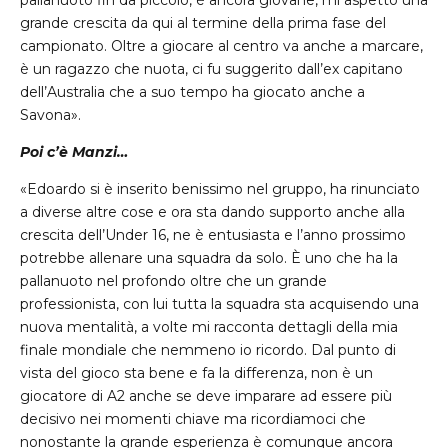
pallanuoto fin da piccolo, è ancora giovane, mi aspetto una
grande crescita da qui al termine della prima fase del
campionato. Oltre a giocare al centro va anche a marcare,
è un ragazzo che nuota, ci fu suggerito dall’ex capitano
dell’Australia che a suo tempo ha giocato anche a
Savona».
Poi c’è Manzi…
«Edoardo si è inserito benissimo nel gruppo, ha rinunciato
a diverse altre cose e ora sta dando supporto anche alla
crescita dell’Under 16, ne è entusiasta e l’anno prossimo
potrebbe allenare una squadra da solo. È uno che ha la
pallanuoto nel profondo oltre che un grande
professionista, con lui tutta la squadra sta acquisendo una
nuova mentalità, a volte mi racconta dettagli della mia
finale mondiale che nemmeno io ricordo. Dal punto di
vista del gioco sta bene e fa la differenza, non è un
giocatore di A2 anche se deve imparare ad essere più
decisivo nei momenti chiave ma ricordiamoci che
nonostante la grande esperienza è comunque ancora