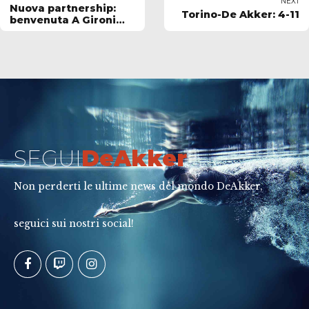
NEXT
Nuova partnership:
Torino-De Akker: 4-11
benvenuta A Gironi
Francesco & C. S.P.A.
SEGUI
DeAkker
Non perderti le ultime news del mondo DeAkker,
seguici sui nostri social!