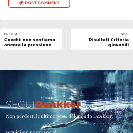
POST COMMENT
PREVIOUS
NEXT
Cocchi: non sentiamo
Risultati Criteria
ancora la pressione
giovanili
SEGUI
DeAkker
Non perderti le ultime news del mondo DeAkker,
seguici sui nostri social!