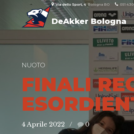
Via dello Sport, 4
Bologna BO
051 43
DeAkker Bologna
NUOTO
FINALI RE
ESORDIEN
4 Aprile 2022
0