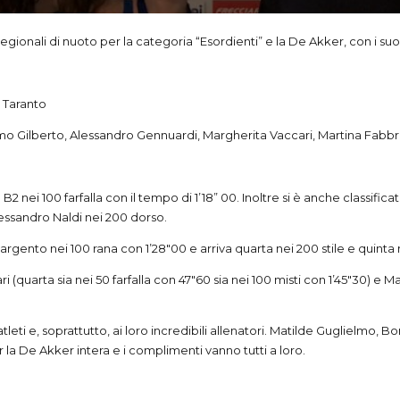
onali di nuoto per la categoria “Esordienti” e la De Akker, con i suoi 11
i Taranto
 Gilberto, Alessandro Gennuardi, Margherita Vaccari, Martina Fabbri,
ei 100 farfalla con il tempo di 1’18” 00. Inoltre si è anche classificat
lessandro Naldi nei 200 dorso.
rgento nei 100 rana con 1’28″00 e arriva quarta nei 200 stile e quinta n
quarta sia nei 50 farfalla con 47″60 sia nei 100 misti con 1’45″30) e Mar
 atleti e, soprattutto, ai loro incredibili allenatori. Matilde Guglielmo,
 la De Akker intera e i complimenti vanno tutti a loro.