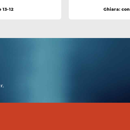
 13-12
Ghiara: con
r,