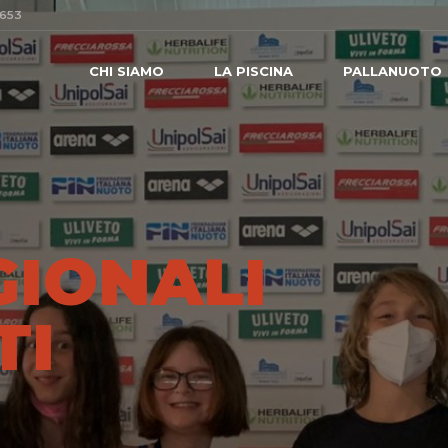
0653
CHI SIAMO
LA PISCINA
PALLANUOTO
GIONALI
TI