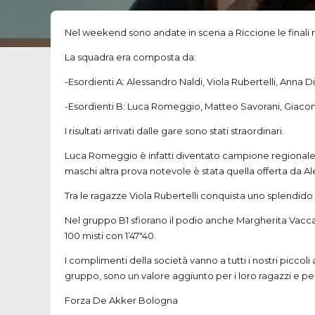
Nel weekend sono andate in scena a Riccione le finali regi
La squadra era composta da:
-Esordienti A: Alessandro Naldi, Viola Rubertelli, Anna D
-Esordienti B: Luca Romeggio, Matteo Savorani, Giacomo
I risultati arrivati dalle gare sono stati straordinari.
Luca Romeggio è infatti diventato campione regionale B2 n
maschi altra prova notevole è stata quella offerta da A
Tra le ragazze Viola Rubertelli conquista uno splendido a
Nel gruppo B1 sfiorano il podio anche Margherita Vaccari (
100 misti con 1’47″40.
I complimenti della società vanno a tutti i nostri piccoli
gruppo, sono un valore aggiunto per i loro ragazzi e per
Forza De Akker Bologna