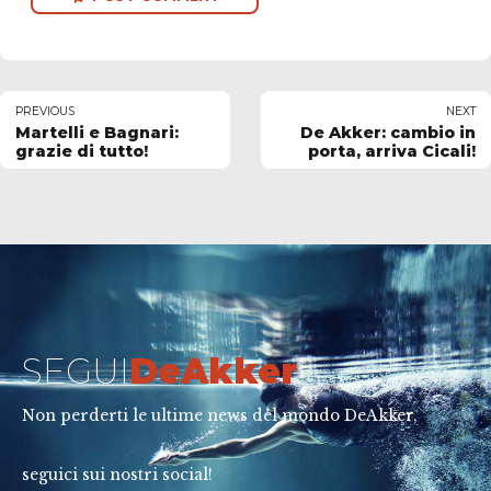
PREVIOUS
NEXT
Martelli e Bagnari:
De Akker: cambio in
grazie di tutto!
porta, arriva Cicali!
SEGUI
DeAkker
Non perderti le ultime news del mondo DeAkker,
seguici sui nostri social!