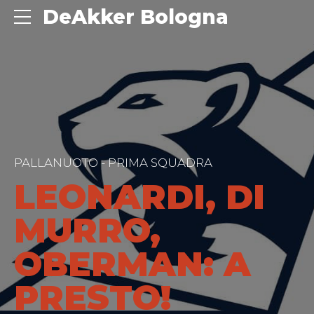
DeAkker Bologna
PALLANUOTO - PRIMA SQUADRA
LEONARDI, DI
MURRO,
OBERMAN: A
PRESTO!