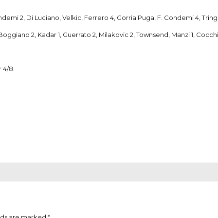
demi 2, Di Luciano, Velkic, Ferrero 4, Gorria Puga, F. Condemi 4, Tringal
oggiano 2, Kadar 1, Guerrato 2, Milakovic 2, Townsend, Manzi 1, Cocchi, D
 4/8.
lds are marked *