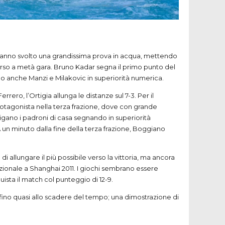
elo hanno svolto una grandissima prova in acqua, mettendo
 perso a metà gara. Bruno Kadar segna il primo punto del
gno anche Manzi e Milakovic in superiorità numerica.
ero, l’Ortigia allunga le distanze sul 7-3. Per il
otagonista nella terza frazione, dove con grande
igano i padroni di casa segnando in superiorità
n minuto dalla fine della terza frazione, Boggiano
 allungare il più possibile verso la vittoria, ma ancora
zionale a Shanghai 2011. I giochi sembrano essere
uista il match col punteggio di 12-9.
ino quasi allo scadere del tempo; una dimostrazione di