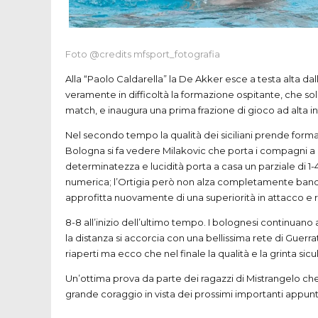
Foto @credits mfsport_fotografia
Alla “Paolo Caldarella” la De Akker esce a testa alta da
veramente in difficoltà la formazione ospitante, che sol
match, e inaugura una prima frazione di gioco ad alta i
Nel secondo tempo la qualità dei siciliani prende forma e
Bologna si fa vedere Milakovic che porta i compagni a
determinatezza e lucidità porta a casa un parziale di 1
numerica; l’Ortigia però non alza completamente bandi
approfitta nuovamente di una superiorità in attacco e ri
8-8 all’inizio dell’ultimo tempo. I bolognesi continuano
la distanza si accorcia con una bellissima rete di Guer
riaperti ma ecco che nel finale la qualità e la grinta sic
Un’ottima prova da parte dei ragazzi di Mistrangelo c
grande coraggio in vista dei prossimi importanti appunta