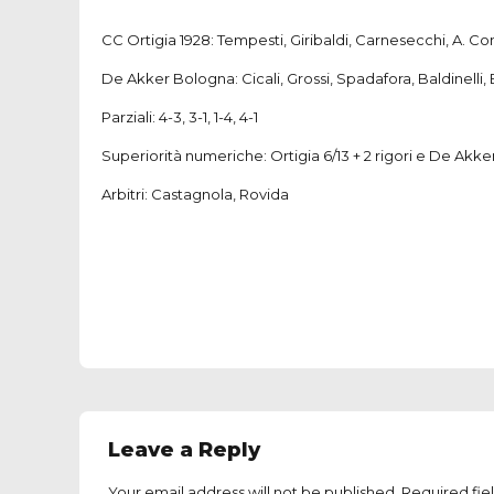
CC Ortigia 1928: Tempesti, Giribaldi, Carnesecchi, A. Con
De Akker Bologna: Cicali, Grossi, Spadafora, Baldinelli, B
Parziali: 4-3, 3-1, 1-4, 4-1
Superiorità numeriche: Ortigia 6/13 + 2 rigori e De Akker
Arbitri: Castagnola, Rovida
Leave a Reply
Your email address will not be published. Required fie