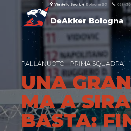
Via dello Sport, 4
Bologna BO
051 43
DeAkker Bologna
PALLANUOTO - PRIMA SQUADRA
UNA GRAN
MA A SIR
BASTA: FI