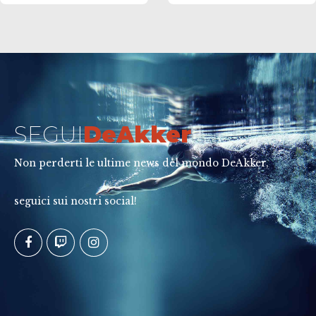
#frecciarossa
giornata prima della
sosta natalizia
SEGUI
DeAkker
Non perderti le ultime news del mondo DeAkker,
seguici sui nostri social!