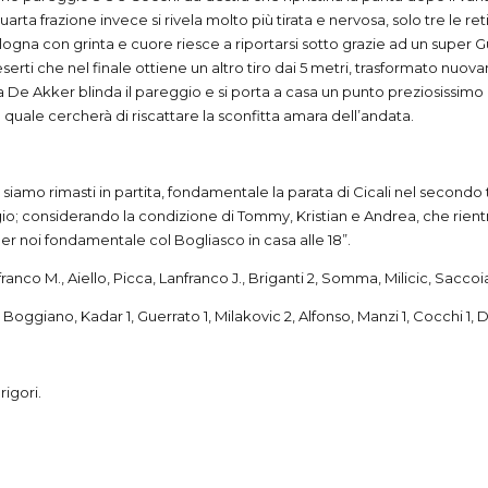
arta frazione invece si rivela molto più tirata e nervosa, solo tre le reti 
ologna con grinta e cuore riesce a riportarsi sotto grazie ad un super
eserti che nel finale ottiene un altro tiro dai 5 metri, trasformato nu
de, la De Akker blinda il pareggio e si porta a casa un punto preziosissi
uale cercherà di riscattare la sconfitta amara dell’andata.
siamo rimasti in partita, fondamentale la parata di Cicali nel secondo 
; considerando la condizione di Tommy, Kristian e Andrea, che rientr
er noi fondamentale col Bogliasco in casa alle 18”.
anco M., Aiello, Picca, Lanfranco J., Briganti 2, Somma, Milicic, Saccoia 
Boggiano, Kadar 1, Guerrato 1, Milakovic 2, Alfonso, Manzi 1, Cocchi 1, Des
rigori.