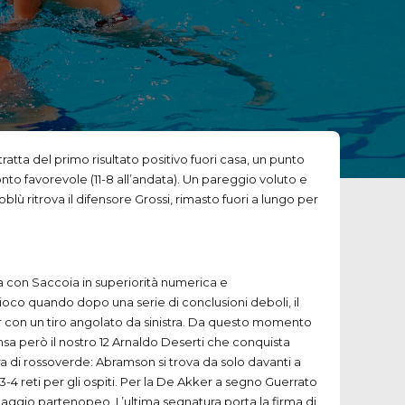
ratta del primo risultato positivo fuori casa, un punto
to favorevole (11-8 all’andata). Un pareggio voluto e
lù ritrova il difensore Grossi, rimasto fuori a lungo per
ma con Saccoia in superiorità numerica e
ioco quando dopo una serie di conclusioni deboli, il
r con un tiro angolato da sinistra. Da questo momento
nsa però il nostro 12 Arnaldo Deserti che conquista
ora di rossoverde: Abramson si trova da solo davanti a
 3-4 reti per gli ospiti. Per la De Akker a segno Guerrato
ntaggio partenopeo. L’ultima segnatura porta la firma di