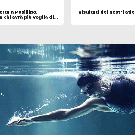
erta a Posillipo,
Risultati dei nostri atl
 chi avrà più voglia di
r,