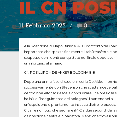
IL CN POS
11 Febbraio 2023
0
Alla Scandone di Napoli finisce 8-8 il confronto tra i pad
importante che spezza finalmente il tabù trasferta e pe
strappato con i denti conquistato nel finale dopo aver in
un infortunio alla mano.
CN POSILLIPO – DE AKKER BOLOGNA 8-8
Dopo una prima fase di studio in cui la De Akker non rie
successivamente con Stevenson che scatta, riceve palla 
centro boa Alfonso riesce a conquistare una preziosa 
ha inizio l’inseguimento dei bolognesi: i partenopei all
un’espulsione e prontamente insacca dietro le braccia di
Cicali e non può che segnare il 4-2 a due secondi dalla s
da posizione centrale, Spadafora, Manzi che trova il pri