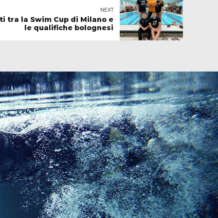
NEXT
eti tra la Swim Cup di Milano e
le qualifiche bolognesi