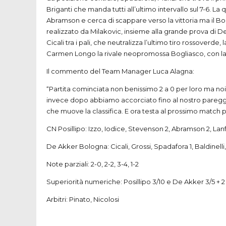
Briganti che manda tutti all’ultimo intervallo sul 7-6. La qu
Abramson e cerca di scappare verso la vittoria ma il B
realizzato da Milakovic, insieme alla grande prova di D
Cicali tra i pali, che neutralizza l’ultimo tiro rossover
Carmen Longo la rivale neopromossa Bogliasco, con la q
Il commento del Team Manager Luca Alagna:
“Partita cominciata non benissimo 2 a 0 per loro ma noi 
invece dopo abbiamo accorciato fino al nostro pareggio
che muove la classifica. E ora testa al prossimo match p
CN Posillipo: Izzo, Iodice, Stevenson 2, Abramson 2, Lanfr
De Akker Bologna: Cicali, Grossi, Spadafora 1, Baldinelli, 
Note parziali: 2-0, 2-2, 3-4, 1-2
Superiorità numeriche: Posillipo 3/10 e De Akker 3/5 + 2 
Arbitri: Pinato, Nicolosi