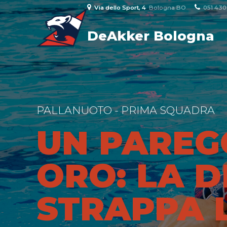
Via dello Sport, 4
Bologna BO
051 43
DeAkker Bologna
PALLANUOTO - PRIMA SQUADRA
UN PAREG
ORO: LA 
STRAPPA 