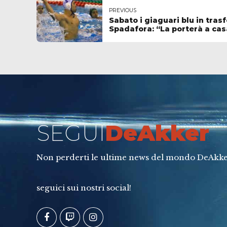
PREVIOUS
Sabato i giaguari blu in trasf
Spadafora: “La porterà a casa
giocarsela fino alla fine”
SEGUI
DeAkker
Non perderti le ultime news del mondo DeAkke
seguici sui nostri social!