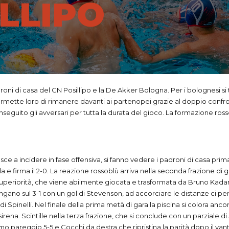
ILLIPO
roni di casa del CN Posillipo e la De Akker Bologna. Per i bolognesi si t
rmette loro di rimanere davanti ai partenopei grazie al doppio confron
seguito gli avversari per tutta la durata del gioco. La formazione rossob
sce a incidere in fase offensiva, si fanno vedere i padroni di casa pri
e firma il 2-0. La reazione rossoblù arriva nella seconda frazione di g
superiorità, che viene abilmente giocata e trasformata da Bruno Kada
ungano sul 3-1 con un gol di Stevenson, ad accorciare le distanze ci pe
 Spinelli. Nel finale della prima metà di gara la piscina si colora anc
irena. Scintille nella terza frazione, che si conclude con un parziale di
mo pareggio 5-5 e Cocchi da destra che ripristina la parità dopo il va