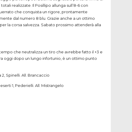
totali realizzate. Il Posillipo allunga sull’8-6 con
 Guerrato che conquista un rigore, prontamente
ovamente dal numero 8 blu. Grazie anche a un ottimo
mo per la corsa salvezza. Sabato prossimo attenderà alla
tempo che neutralizza un tiro che avrebbe fatto il +3 e
a oggi dopo un lungo infortunio, è un ottimo punto
2, Spinelli. All. Brancaccio
erti 1, Pederielli. All. Mistrangelo