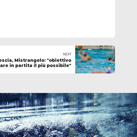
NEXT
escia, Mistrangelo: "obiettivo
are in partita il più possibile"