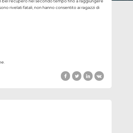
poi un bel recupero nel secondo tempo fino a raggiungere
ono rivelati fatali, non hanno consentito ai ragazzi di
ne.