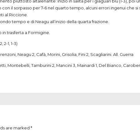
mento piuttosto altalenante: inizio in salita per i giaguari blu (1-3), 
o con il sorpasso per 7-6 nel quarto tempo, alcuni errori ingenui che si s
ti al Riccione.
condo tempo e di Neagu all’inizio della quarta frazione.
in trasferta a Formigine.
2-1, 1-3)
nzoni, Neagu 2, Cafà, Morini, Grisolia, Fini 2, Scagliarini. All. Guerra
etti, Montebelli, Tamburini 2, Mancini 3, Mainardi 1, Del Bianco, Carobe
lds are marked *