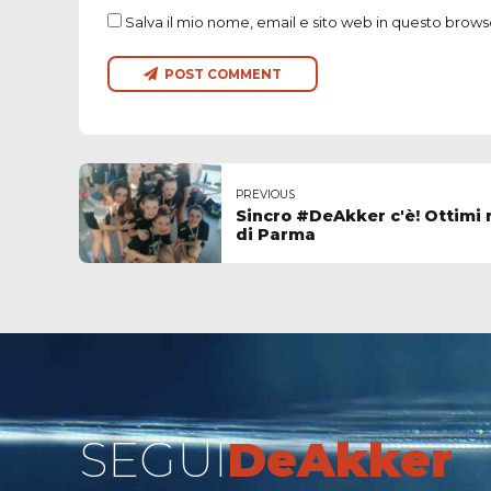
Salva il mio nome, email e sito web in questo brow
POST COMMENT
PREVIOUS
Sincro #DeAkker c'è! Ottimi ri
di Parma
SEGUI
DeAkker