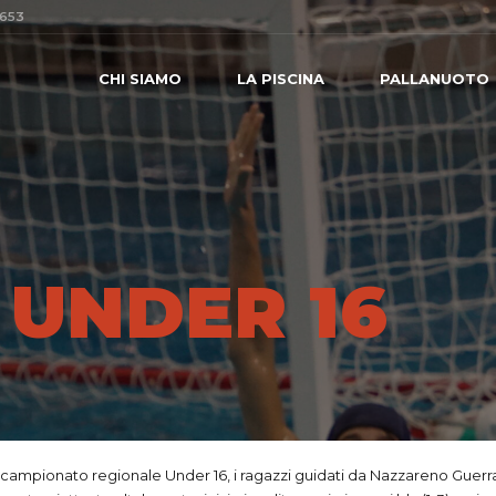
0653
CHI SIAMO
LA PISCINA
PALLANUOTO
 UNDER 16
 campionato regionale Under 16, i ragazzi guidati da Nazzareno Guerra