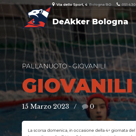
Via dello Sport, 4
Bologna BO
051 43
DeAkker Bologna
PALLANUOTO - GIOVANILI
GIOVANILI
15 Marzo 2023
0
La scorsa domenica, in occasione della 4^ giornata del