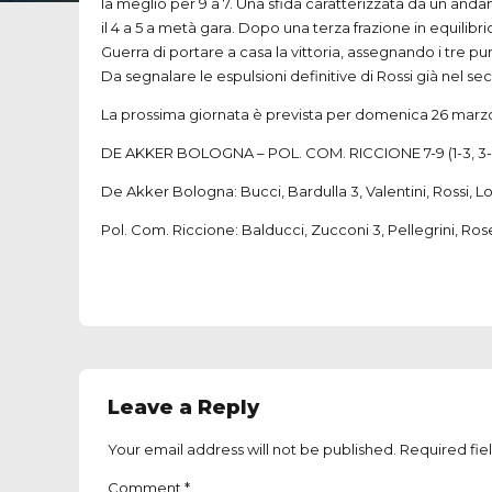
la meglio per 9 a 7. Una sfida caratterizzata da un anda
il 4 a 5 a metà gara. Dopo una terza frazione in equilibri
Guerra di portare a casa la vittoria, assegnando i tre pun
Da segnalare le espulsioni definitive di Rossi già nel se
La prossima giornata è prevista per domenica 26 marzo 
DE AKKER BOLOGNA – POL. COM. RICCIONE 7-9 (1-3, 3-2, 
De Akker Bologna: Bucci, Bardulla 3, Valentini, Rossi, Lore
Pol. Com. Riccione: Balducci, Zucconi 3, Pellegrini, Ros
Leave a Reply
Your email address will not be published. Required fie
Comment
*