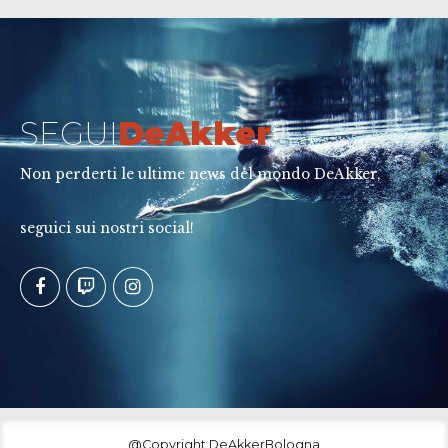
SEGUI
DeAkker
Non perderti le ultime news del mondo DeAkker,
seguici sui nostri social!
@Copyright DeAkkerBologna