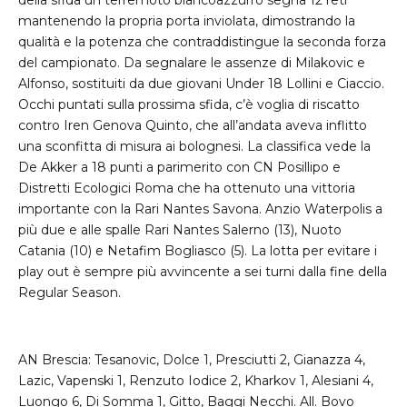
della sfida un terremoto biancoazzurro segna 12 reti
mantenendo la propria porta inviolata, dimostrando la
qualità e la potenza che contraddistingue la seconda forza
del campionato. Da segnalare le assenze di Milakovic e
Alfonso, sostituiti da due giovani Under 18 Lollini e Ciaccio.
Occhi puntati sulla prossima sfida, c’è voglia di riscatto
contro Iren Genova Quinto, che all’andata aveva inflitto
una sconfitta di misura ai bolognesi. La classifica vede la
De Akker a 18 punti a parimerito con CN Posillipo e
Distretti Ecologici Roma che ha ottenuto una vittoria
importante con la Rari Nantes Savona. Anzio Waterpolis a
più due e alle spalle Rari Nantes Salerno (13), Nuoto
Catania (10) e Netafim Bogliasco (5). La lotta per evitare i
play out è sempre più avvincente a sei turni dalla fine della
Regular Season.
AN Brescia: Tesanovic, Dolce 1, Presciutti 2, Gianazza 4,
Lazic, Vapenski 1, Renzuto Iodice 2, Kharkov 1, Alesiani 4,
Luongo 6, Di Somma 1, Gitto, Baggi Necchi. All. Bovo