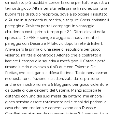
dimostrato più lucidità e concertazione per tutti e quattro i
tempi di gioco. Alta intensità nella prima frazione, con una
buona fase di studio reciproca, dove a sbloccare il risultato
è Russo in superiorità numerica, a seguire Grossi ripristina il
pareggio e Privitera porta i compagni in vantaggio
chiudendo così il primo tempo per 2-1. Ritmi elevati nella
ripresa, la De Akker spinge e aggancia nuovamente il
pareggio con Deserti e Milakovic dopo la rete di Eskert.
Arriva però la prima di una serie di espulsioni per gioco
violento, inflitta al centroboa Alfonso che è costretto a
lasciare il campo e la squadra a metà gara. Il Catania però
rimane lucido e avanza sul più due con Eskert e De
Freitas, che castigano la difesa felsinea. Tanto nervosismo
in questa terza frazione, caratterizzata dall’espulsione
anche del nostro numero 5 Boggiano per gioco violento e
da quelle di due dirigenti del Catania. Manzi accorcia le
distanze con uno dei suoi missili da lontano, ma ancora il
gioco sembra essere totalmente nelle mani dei padroni di
casa che non mollano e concretizzano con Russo e
Camilleri, raggiungendo un pesantissimo 7-4 che mette in