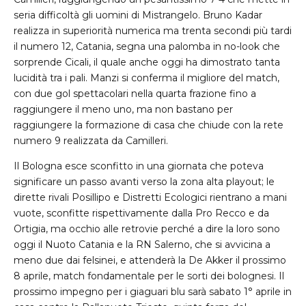
seria difficoltà gli uomini di Mistrangelo. Bruno Kadar
realizza in superiorità numerica ma trenta secondi più tardi
il numero 12, Catania, segna una palomba in no-look che
sorprende Cicali, il quale anche oggi ha dimostrato tanta
lucidità tra i pali. Manzi si conferma il migliore del match,
con due gol spettacolari nella quarta frazione fino a
raggiungere il meno uno, ma non bastano per
raggiungere la formazione di casa che chiude con la rete
numero 9 realizzata da Camilleri.
Il Bologna esce sconfitto in una giornata che poteva
significare un passo avanti verso la zona alta playout; le
dirette rivali Posillipo e Distretti Ecologici rientrano a mani
vuote, sconfitte rispettivamente dalla Pro Recco e da
Ortigia, ma occhio alle retrovie perché a dire la loro sono
oggi il Nuoto Catania e la RN Salerno, che si avvicina a
meno due dai felsinei, e attenderà la De Akker il prossimo
8 aprile, match fondamentale per le sorti dei bolognesi. Il
prossimo impegno per i giaguari blu sarà sabato 1° aprile in