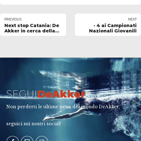
PREVIOUS
NEXT
Next stop Catania: De
- 4 ai Campionati
Akker in cerca della
Nazionali Giovanili
prima vittoria in
esterna
SEGUI
DeAkker
Non perderti le ultime news del mondo DeAkker,
seguici sui nostri social!