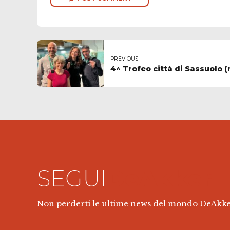
Non perderti le ultime news del mondo DeAkke
seguici sui nostri social!
@Copyright DeAkkerBologna