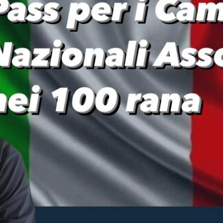
i ottengono il pass per i Campionati Assoluti nei 100 rana.
personale portandolo a 1’00”65 ottenendo la quinta posizione nella cate