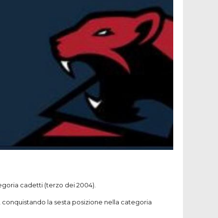
es, conquistando la sesta posizione nella categoria
rfalla passa dalla 10^ posizione alla 5^ con 24”61,
 la matricola Matteo Savigni si classifica 20-esimo nei