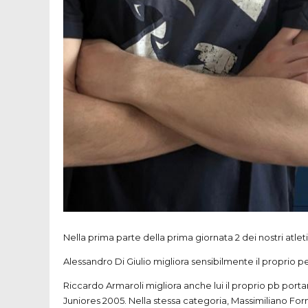
Riccardo Armaroli migliora anche lui il proprio pb portan
Juniores 2005. Nella stessa categoria, Massimiliano Forn
Ottime prestazioni anche per Bryan Lombardi che nuota sia
mentre nei 200 stile libero passa dalla 12^ alla 10^.
Nel pomeriggio: Massimiliano Fornaro si aggiudica la 16
100 dorso con 57″61 (anche lui PB).
Complimenti ragazzi!!
Leave a Reply
Your email address will not be published. Required fie
Comment
*