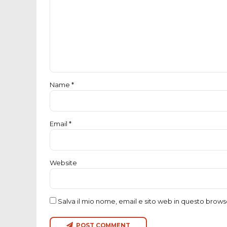
Salva il mio nome, email e sito web in questo brow
POST COMMENT
PREVIOUS
4^ Trofeo città di Sassuolo 
SEGUI
DeAkker