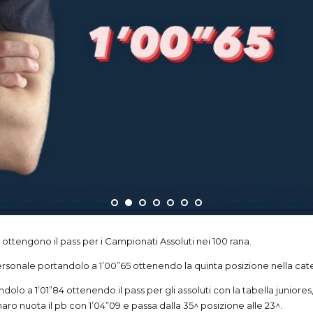
dolo a 1’01”84 ottenendo il pass per gli assoluti con la tabella junior
aro nuota il pb con 1’04”09 e passa dalla 35^ posizione alle 23^.
 nei 50 farfalla sia nei 200 stile libero il proprio personale. Nei 50 fa
-esima posizione nei 200 misti nuotando il proprio PB (2’05″49), mentre
lds are marked *