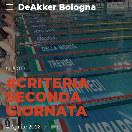
DeAkker Bologna
NUOTO
#CRITERIA
SECONDA
GIORNATA
4 Aprile 2023
0