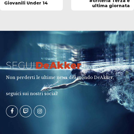
#criteria Terza e
Giovanili Under 14
ultima giornata
SEGUI
DeAkker
Non perderti le ultime news del mondo DeAkker,
seguici sui nostri social!