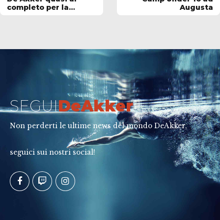
completo per la
Augusta
stagione 23/24
SEGUI
DeAkker
Non perderti le ultime news del mondo DeAkker,
seguici sui nostri social!