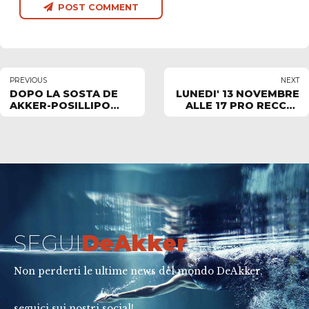
POST COMMENT
PREVIOUS
NEXT
DOPO LA SOSTA DE
LUNEDI' 13 NOVEMBRE
AKKER-POSILLIPO
ALLE 17 PRO RECCO-
MERCOLEDI' 8
DE AKKER
NOVEMBRE ALLE 15.30
SEGUI
DeAkker
Non perderti le ultime news del mondo DeAkker,
seguici sui nostri social!