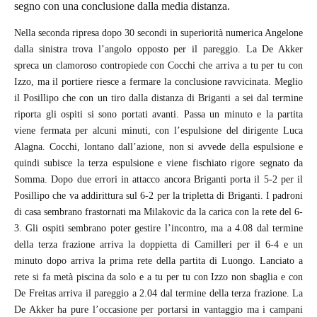
segno con una conclusione dalla media distanza.
Nella seconda ripresa dopo 30 secondi in superiorità numerica Angelone
dalla sinistra trova l’angolo opposto per il pareggio. La De Akker
spreca un clamoroso contropiede con Cocchi che arriva a tu per tu con
Izzo, ma il portiere riesce a fermare la conclusione ravvicinata. Meglio
il Posillipo che con un tiro dalla distanza di Briganti a sei dal termine
riporta gli ospiti si sono portati avanti. Passa un minuto e la partita
viene fermata per alcuni minuti, con l’espulsione del dirigente Luca
Alagna. Cocchi, lontano dall’azione, non si avvede della espulsione e
quindi subisce la terza espulsione e viene fischiato rigore segnato da
Somma. Dopo due errori in attacco ancora Briganti porta il 5-2 per il
Posillipo che va addirittura sul 6-2 per la tripletta di Briganti. I padroni
di casa sembrano frastornati ma Milakovic da la carica con la rete del 6-
3. Gli ospiti sembrano poter gestire l’incontro, ma a 4.08 dal termine
della terza frazione arriva la doppietta di Camilleri per il 6-4 e un
minuto dopo arriva la prima rete della partita di Luongo. Lanciato a
rete si fa metà piscina da solo e a tu per tu con Izzo non sbaglia e con
De Freitas arriva il pareggio a 2.04 dal termine della terza frazione. La
De Akker ha pure l’occasione per portarsi in vantaggio ma i campani