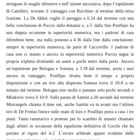
stringono le maglie difensive e nell’azione successiva, dopo l’espulsione
di Camilleri, trovano il vantaggio con Rocchino al termine della terza
frazione. La De Akker coglie il pareggio a 6.24 dal termine con una
bella conclusione di Puccio dalla distanza e, a 5′ dalla fine Posillipo ha
una doppia occasione in superiorità numerica, ma i padroni di casa
difendono bene, ma nulla possono a 4.36 dalla fine dalla conclusione,
sempre in superiorità numerica, da parte di Cuccovillo. I padroni di
casa non ci stanno e ancora in superiorità numerica Puccio segna la
propria tripletta sfruttando un assist a pochi metri dalla porta. Ancora
un’espulsione per Bologna e Somma, a 3.38 dal termine, porta i suoi
ancora in vantaggio. Posillipo sfrutta bene il tempo a propria
disposizione e con un tiro alla disperata Somma trova il 10-8 a un
minuto dal termine. Bologna non molla e passano solo pochi secondi e
Milakovic trova il 10-9. Sulla parata di Santini a 20 secondi dal termine
Mistrangelo chiama il time out, anche Santini va in avanti ma l’ultimo
tiro di De Freitas finisce sulle mani di Izzo e Posillipo porta a casa i tre
punti. Tanto rammarico e proteste per lo scambio di numeri chiamato
dagli arbitri in occasione della espulsione definitiva di Cocchi che ha
portato al rigore del 4-2. L’errore arbitrale appare evidente dalle