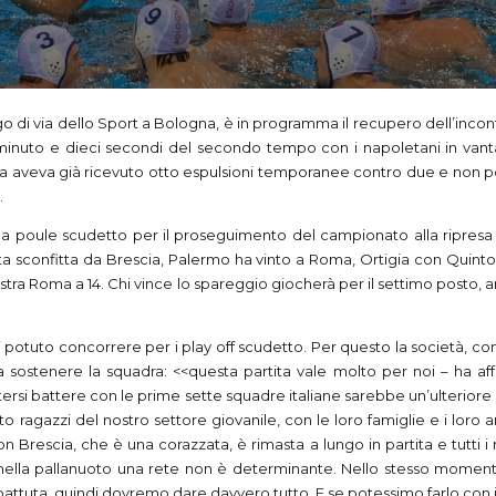
o di via dello Sport a Bologna, è in programma il recupero dell’incon
zo minuto e dieci secondi del secondo tempo con i napoletani in vant
na aveva già ricevuto otto espulsioni temporanee contro due e non p
.
lla poule scudetto per il proseguimento del campionato alla ripresa
tata sconfitta da Brescia, Palermo ha vinto a Roma, Ortigia con Quinto
 Astra Roma a 14. Chi vince lo spareggio giocherà per il settimo posto, 
to concorrere per i play off scudetto. Per questo la società, con in te
a sostenere la squadra: <<questa partita vale molto per noi – ha a
ersi battere con le prime sette squadre italiane sarebbe un’ulteriore s
 ragazzi del nostro settore giovanile, con le loro famiglie e i loro 
n Brescia, che è una corazzata, è rimasta a lungo in partita e tutti 
 nella pallanuoto una rete non è determinante. Nello stesso moment
ttuta, quindi dovremo dare davvero tutto. E se potessimo farlo con il 