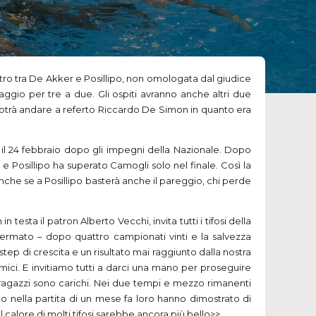
tro tra De Akker e Posillipo, non omologata dal giudice
aggio per tre a due. Gli ospiti avranno anche altri due
otrà andare a referto Riccardo De Simon in quanto era
 il 24 febbraio dopo gli impegni della Nazionale. Dopo
 e Posillipo ha superato Camogli solo nel finale. Così la
anche se a Posillipo basterà anche il pareggio, chi perde
sta il patron Alberto Vecchi, invita tutti i tifosi della
ffermato – dopo quattro campionati vinti e la salvezza
tep di crescita e un risultato mai raggiunto dalla nostra
amici. E invitiamo tutti a darci una mano per proseguire
i ragazzi sono carichi. Nei due tempi e mezzo rimanenti
o nella partita di un mese fa loro hanno dimostrato di
calore di molti tifosi sarebbe ancora più bello>>.