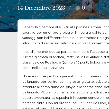
14 Dicembre 2023
0
Sabato 16 dicembre alle 16.30 alla piscina Carmen Long
sportivo per un errore arbitrale. Si ripartirà dal ter
vantaggi non indifferenti: fino a quel momento Bolog
infortunato durante l’incontro dello scorso 8 novembre
Ricordiamo che questa partita ha in palio l’accesso a
l’ultima giornata di andata, infatti, se la De Akker è s
classifica dice Posillipo e Quinto a 16 punti, Bologna e
andrà nella poule salvezza.
Un evento che per Bologna è storico, non avendo mai potu
pallanuoto per venire, con ingresso gratuito, sabato 
ottenuta al primo turno dei play out lo scorso anno, pot
pallanuoto. Abbiamo chiamato a raccolta gli oltre cento
questa avventura. La squadra è in buone condizioni, co
daranno tutto. Non mi preoccupa il 3-2 per Posillipo,
essere forti perché hanno vinto una partita molto comba