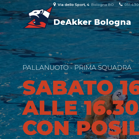
Via dello Sport, 4
Bologna BO
051 43
DeAkker Bologna
PALLANUOTO - PRIMA SQUADRA
SABATO 1
ALLE 16.3
CON POSI