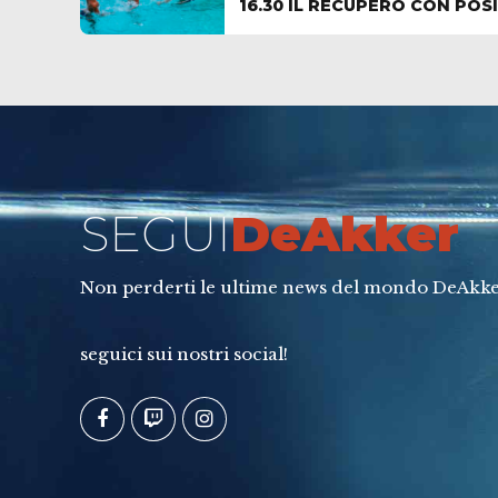
16.30 IL RECUPERO CON POS
SEGUI
DeAkker
Non perderti le ultime news del mondo DeAkke
seguici sui nostri social!