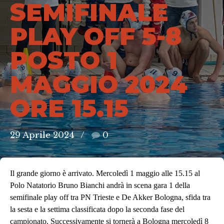
SEMIFINALE
PLAY OFF 5-8
POSTO 1
MAGGIO 2024
ORE 15.15
29 Aprile 2024
0
Il grande giorno è arrivato. Mercoledì 1 maggio alle 15.15 al
Polo Natatorio Bruno Bianchi andrà in scena gara 1 della
semifinale play off tra PN Trieste e De Akker Bologna, sfida tra
la sesta e la settima classificata dopo la seconda fase del
campionato. Successivamente si tornerà a Bologna mercoledì 8