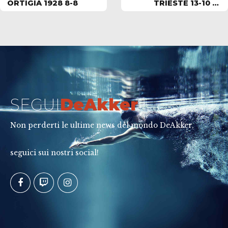
ORTIGIA 1928 8-8
TRIESTE 13-10 IN
GARA1 PLAY OFF,
MERCOLEDI' A
BOLOGNA GARA 2
SEGUI
DeAkker
Non perderti le ultime news del mondo DeAkker,
seguici sui nostri social!