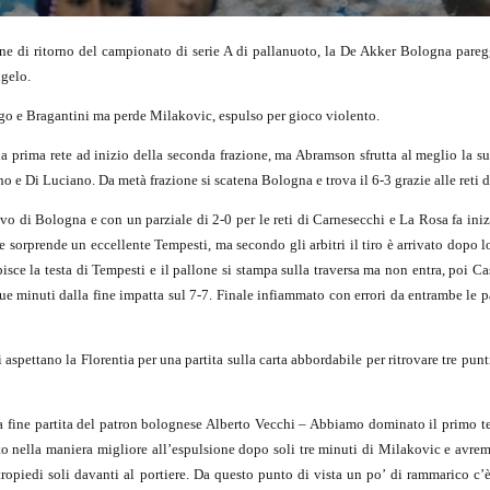
rone di ritorno del campionato di serie A di pallanuoto, la De Akker Bologna pare
ngelo.
ongo e Bragantini ma perde Milakovic, espulso per gioco violento.
a prima rete ad inizio della seconda frazione, ma Abramson sfrutta al meglio la sup
ano e Di Luciano. Da metà frazione si scatena Bologna e trova il 6-3 grazie alle re
nsivo di Bologna e con un parziale di 2-0 per le reti di Carnesecchi e La Rosa fa i
 sorprende un eccellente Tempesti, ma secondo gli arbitri il tiro è arrivato dopo 
sce la testa di Tempesti e il pallone si stampa sulla traversa ma non entra, poi C
ue minuti dalla fine impatta sul 7-7. Finale infiammato con errori da entrambe le
pettano la Florentia per una partita sulla carta abbordabile per ritrovare tre pun
a fine partita del patron bolognese Alberto Vecchi – Abbiamo dominato il primo 
 nella maniera migliore all’espulsione dopo soli tre minuti di Milakovic e avremm
tropiedi soli davanti al portiere. Da questo punto di vista un po’ di rammarico c