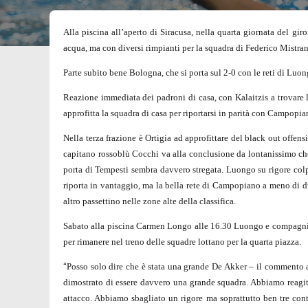
Alla piscina all’aperto di Siracusa, nella quarta giornata del gi
acqua, ma con diversi rimpianti per la squadra di Federico Mistra
Parte subito bene Bologna, che si porta sul 2-0 con le reti di Lu
Reazione immediata dei padroni di casa, con Kalaitzis a trovare l
approfitta la squadra di casa per riportarsi in parità con Campopi
Nella terza frazione è Ortigia ad approfittare del black out offe
capitano rossoblù Cocchi va alla conclusione da lontanissimo che
porta di Tempesti sembra davvero stregata. Luongo su rigore colpi
riporta in vantaggio, ma la bella rete di Campopiano a meno di d
altro passettino nelle zone alte della classifica.
Sabato alla piscina Carmen Longo alle 16.30 Luongo e compagni as
per rimanere nel treno delle squadre lottano per la quarta piazza.
“
Posso solo dire che è stata una grande De Akker – il commento 
dimostrato di essere davvero una grande squadra. Abbiamo reagito
attacco. Abbiamo sbagliato un rigore ma soprattutto ben tre con