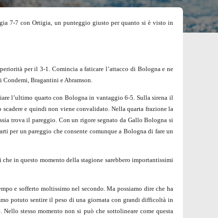
ggia 7-7 con Ortigia, un punteggio giusto per quanto si è visto in
eriorità per il 3-1. Comincia a faticare l’attacco di Bologna e ne
ti di Condemi, Bragantini e Abramson.
niziare l’ultimo quarto con Bologna in vantaggio 6-5.
Sulla sirena il
lo scadere e quindi non viene convalidato.
Nella quarta frazione la
assia trova il pareggio. Con un rigore segnato da Gallo Bologna si
 parti per un pareggio che consente comunque a Bologna di fare un
ti che in questo momento della stagione sarebbero importantissimi
tempo e sofferto moltissimo nel secondo. Ma possiamo dire che ha
o potuto sentire il peso di una giornata con grandi difficoltà in
’è. Nello stesso momento non si può che sottolineare come questa