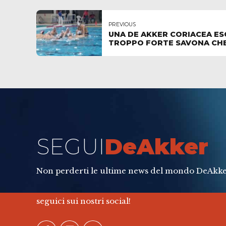
PREVIOUS
UNA DE AKKER CORIACEA ESC
TROPPO FORTE SAVONA CHE 
SEGUI
DeAkker
Non perderti le ultime news del mondo DeAkke
seguici sui nostri social!