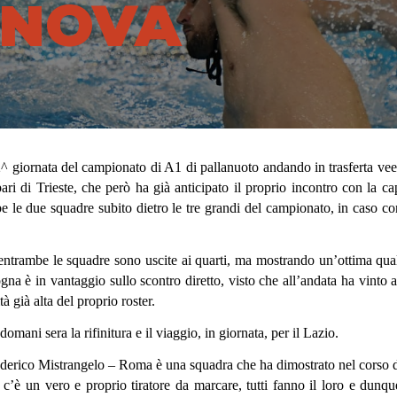
 NOVA
 22^ giornata del campionato di A1 di pallanuoto andando in trasferta v
pari di Trieste, che però ha già anticipato il proprio incontro con la 
 le due squadre subito dietro le tre grandi del campionato, in caso con
 entrambe le squadre sono uscite ai quarti, ma mostrando un’ottima quali
ologna è in vantaggio sullo scontro diretto, visto che all’andata ha vi
à già alta del proprio roster.
ani sera la rifinitura e il viaggio, in giornata, per il Lazio.
 Federico Mistrangelo – Roma è una squadra che ha dimostrato nel corso 
on c’è un vero e proprio tiratore da marcare, tutti fanno il loro e du