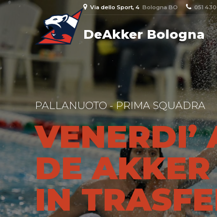
Via dello Sport, 4
Bologna BO
051 43
DeAkker Bologna
PALLANUOTO - PRIMA SQUADRA
VENERDI’ 
DE AKKER
IN TRASF