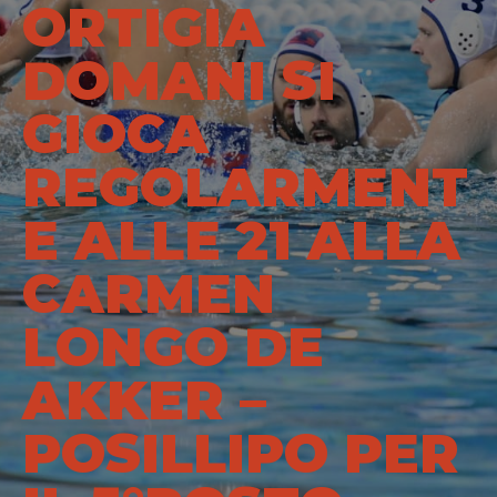
ORTIGIA
DOMANI SI
GIOCA
REGOLARMENT
E ALLE 21 ALLA
CARMEN
LONGO DE
AKKER –
POSILLIPO PER