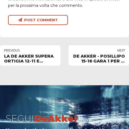
per la prossima volta che commento.
POST COMMENT
PREVIOUS
NEXT
LA DE AKKER SUPERA
DE AKKER - POSILLIPO
ORTIGIA 12-11 E
15-16 GARA 1 PER IL
RITROVA L’EUROPA,
5°POSTO ALLA
DA MARTEDI’ LA
PISCINA CARMEN
FINALE PER IL 5°
LONGO VENERDI’ 16
POSTO CON
MAGGIO GARA 2 A
POSILLIPO
NAPOLI
SEGUI
DeAkker