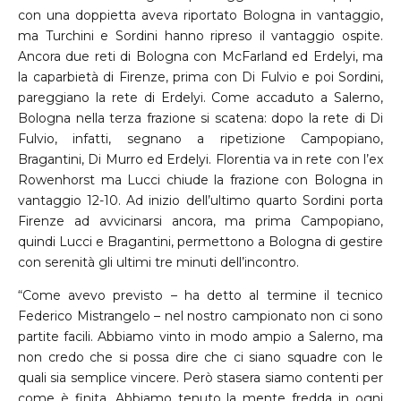
con una doppietta aveva riportato Bologna in vantaggio,
ma Turchini e Sordini hanno ripreso il vantaggio ospite.
Ancora due reti di Bologna con McFarland ed Erdelyi, ma
la caparbietà di Firenze, prima con Di Fulvio e poi Sordini,
pareggiano la rete di Erdelyi. Come accaduto a Salerno,
Bologna nella terza frazione si scatena: dopo la rete di Di
Fulvio, infatti, segnano a ripetizione Campopiano,
Bragantini, Di Murro ed Erdelyi. Florentia va in rete con l’ex
Rowenhorst ma Lucci chiude la frazione con Bologna in
vantaggio 12-10. Ad inizio dell’ultimo quarto Sordini porta
Firenze ad avvicinarsi ancora, ma prima Campopiano,
quindi Lucci e Bragantini, permettono a Bologna di gestire
con serenità gli ultimi tre minuti dell’incontro.
“Come avevo previsto – ha detto al termine il tecnico
Federico Mistrangelo – nel nostro campionato non ci sono
partite facili. Abbiamo vinto in modo ampio a Salerno, ma
non credo che si possa dire che ci siano squadre con le
quali sia semplice vincere. Però stasera siamo contenti per
come è finita. Abbiamo tenuto la mente fredda in ogni