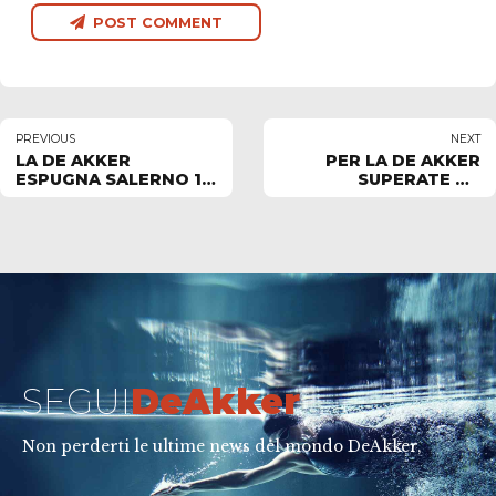
POST COMMENT
PREVIOUS
NEXT
LA DE AKKER
PER LA DE AKKER
ESPUGNA SALERNO 15-
SUPERATE UN
9. Venerdì alle 21.30
MILIONE DI
alla Carmen Longo
VISUALIZZAZIONI SUI
con Florentia si
SOCIAL IN 90 GIORNI
chiude l’andata
SEGUI
DeAkker
Non perderti le ultime news del mondo DeAkker,