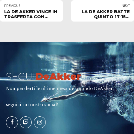
PREVIOUS
NEXT
LA DE AKKER VINCE IN
LA DE AKKER BATTE
TRASFERTA CON
QUINTO 17-15 E
QUINTO 13-10 GARA 1
CHIUDE AL SESTO
DI SEMIFINALE PLAY
POSTO LA PROPRIA
OFF 5°-8° POSTO
STAGIONE
SEGUI
DeAkker
Non perderti le ultime news del mondo DeAkker,
seguici sui nostri social!