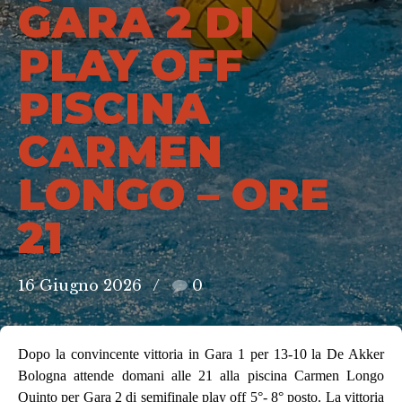
GARA 2 DI
PLAY OFF
PISCINA
CARMEN
LONGO – ORE
21
16 Giugno 2026
0
Dopo la convincente vittoria in Gara 1 per 13-10 la De Akker
Bologna attende domani alle 21 alla piscina Carmen Longo
Quinto per Gara 2 di semifinale play off 5°- 8° posto. La vittoria