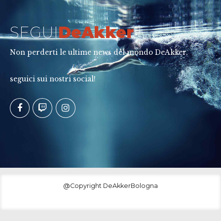
SEGUI
DeAkker
Non perderti le ultime news del mondo DeAkker,
seguici sui nostri social!
@Copyright DeAkkerBologna