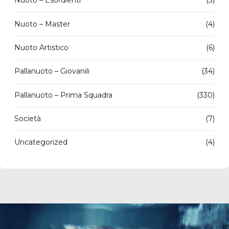
Nuoto – Esordienti
(3)
Nuoto – Master
(4)
Nuoto Artistico
(6)
Pallanuoto – Giovanili
(34)
Pallanuoto – Prima Squadra
(330)
Società
(7)
Uncategorized
(4)